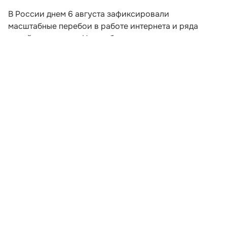
В России днем 6 августа зафиксировали
масштабные перебои в работе интернета и ряда
онлайн-сервисов. На проблемы жалуются
пользователи из разных регионов, включая
Краснодарский край.
По данным сервисов мониторинга, первые массовые
сообщения о сбоях начали поступать примерно с
13:00 по московскому времени. У одних
пользователей сайты не открываются совсем, у
других страницы и приложения загружаются
медленно либо работают с перебоями.
Развернуть статью
Читайте НК в соцсетях: