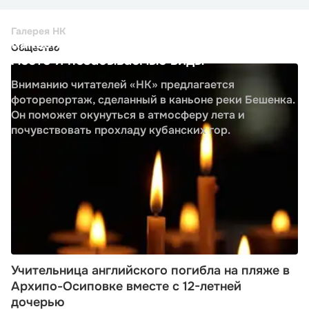
Галерея НК
Каньон реки Бешенка — прохладное
Общество
место и незабываемые виды
Вниманию читателей «НК» предлагается
фоторепортаж, сделанный в каньоне реки Бешенка.
Он поможет окунуться в атмосферу лета и
почувствовать прохладу кубанских гор.
Учительница английского погибла на пляже в
Архипо-Осиповке вместе с 12-летней
дочерью