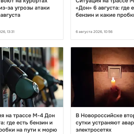
воют на курортах
Ситуация на трассе 
из-за угрозы атаки
«Дон» 6 августа: где 
августа
бензин и какие пробк
26, 13:31
6 августа 2026, 10:56
я на трассе М-4 Дон
В Новороссийске вто
а: где есть бензин и
сутки устраняют ава
робки на пути к морю
электросетях