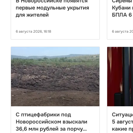
В Новороссийске появятся
Сирены 
первые модульные укрытия
Кубани 
для жителей
БПЛА 6 
6 августа 2026, 16:18
6 августа 20
С птицефабрики под
Ситуаци
Новороссийском взыскали
5 август
36,6 млн рублей за порчу
какие п