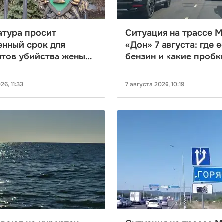
атура просит
Ситуация на трассе 
енный срок для
«Дон» 7 августа: где 
тов убийства жены
бензин и какие пробк
ена из
ссийска
26, 11:33
7 августа 2026, 10:19