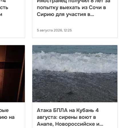
М-4
Иностранец получил 8 лет за
есть
попытку выехать из Сочи в
и
Сирию для участия в
террористической
организации
5 августа 2026, 12:25
рые
Атака БПЛА на Кубань 4
рию на
августа: сирены воют в
Анапе, Новороссийске и