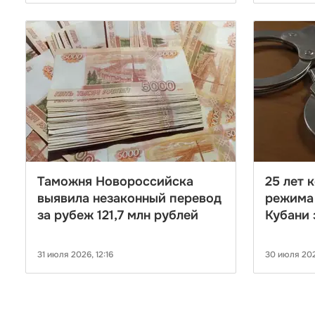
Таможня Новороссийска
25 лет 
выявила незаконный перевод
режима
за рубеж 121,7 млн рублей
Кубани 
31 июля 2026, 12:16
30 июля 202