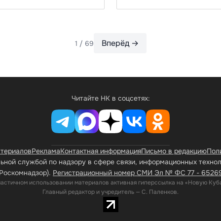
Вперёд →
1 / 69
Читайте НК в соцсетях:
атериалов
Реклама
Контактная информация
Письмо в редакцию
Пол
ной службой по надзору в сфере связи, информационных техно
Роскомнадзор).
Регистрационный номер СМИ Эл № ФС 77 - 65269 
частичном использовании материалов активная гиперссылка на «Новую Куба
Главный редактор и учредитель — С. Паленков.