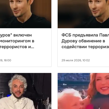
уров* включен
ФСБ предъявила Пав
мониторингом в
Дурову обвинение в
террористов и
содействии террориз
мистов
6, 16:00
29 июля 2026, 10:02