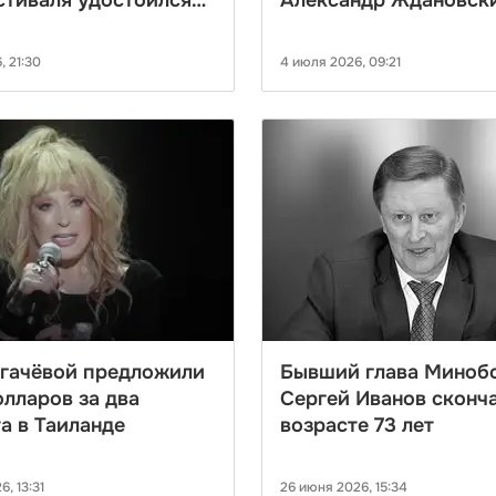
стиваля удостоился
Александр Ждановск
 Клуни
после болезни
, 21:30
4 июля 2026, 09:21
угачёвой предложили
Бывший глава Миноб
олларов за два
Сергей Иванов сконча
а в Таиланде
возрасте 73 лет
, 13:31
26 июня 2026, 15:34