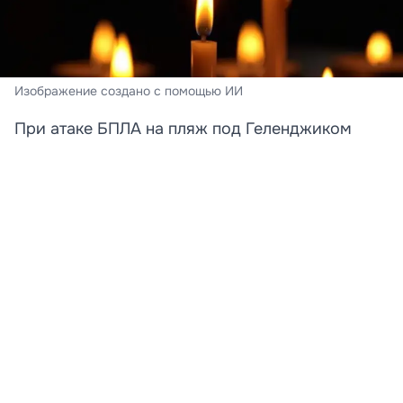
Изображение создано с помощью ИИ
При атаке БПЛА на пляж под Геленджиком
погибли преподавательница и её дочь
Стали известны новые подробности трагедии,
произошедшей на пляже в Архипо‑Осиповке под
Геленджиком. Среди погибших при атаке
беспилотника оказались преподаватель английского
языка Татьяна и её 12-летняя дочь Катя. Об этом
сообщает «КП»‑Кубань со ссылкой на родственницу
погибшей.
Семья приехала на курорт в полном составе. В
момент атаки на пляже находились Татьяна, её