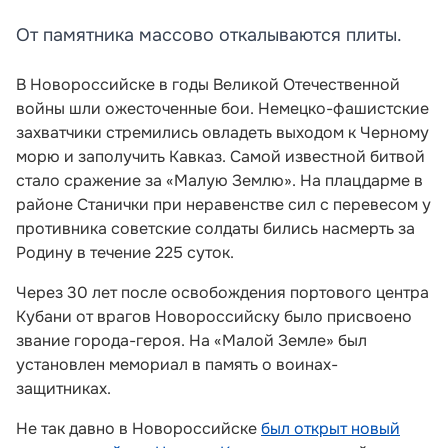
От памятника массово откалываются плиты.
В Новороссийске в годы Великой Отечественной
войны шли ожесточенные бои. Немецко-фашистские
захватчики стремились овладеть выходом к Черному
морю и заполучить Кавказ. Самой известной битвой
стало сражение за «Малую Землю». На плацдарме в
районе Станички при неравенстве сил с перевесом у
противника советские солдаты бились насмерть за
Родину в течение 225 суток.
Через 30 лет после освобождения портового центра
Кубани от врагов Новороссийску было присвоено
звание города-героя. На «Малой Земле» был
установлен мемориал в память о воинах-
защитниках.
Не так давно в Новороссийске
был открыт новый