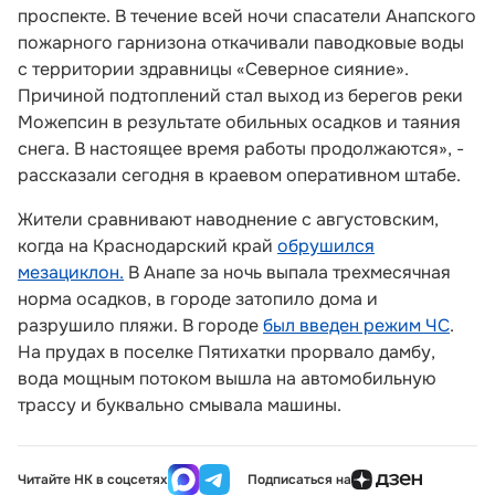
проспекте. В течение всей ночи спасатели Анапского
пожарного гарнизона откачивали паводковые воды
с территории здравницы «Северное сияние».
Причиной подтоплений стал выход из берегов реки
Можепсин в результате обильных осадков и таяния
снега. В настоящее время работы продолжаются», -
рассказали сегодня в краевом оперативном штабе.
Жители сравнивают наводнение с августовским,
когда на Краснодарский край
обрушился
мезациклон.
В Анапе за ночь выпала трехмесячная
норма осадков, в городе затопило дома и
разрушило пляжи. В городе
был введен режим ЧС
.
На прудах в поселке Пятихатки прорвало дамбу,
вода мощным потоком вышла на автомобильную
трассу и буквально смывала машины.
Читайте НК в соцсетях
Подписаться на