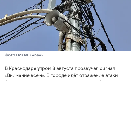
Фото Новая Кубань
В Краснодаре утром 8 августа прозвучал сигнал
«Внимание всем». В городе идёт отражение атаки
беспилотных летательных аппаратов, сообщили в
администрации краевой столицы. Жителей и гостей
Краснодара призвали сохранять спокойствие,
соблюдать меры безопасности и проследовать в
укрытия.
Мэр Краснодара Евгений Наумов обратился к
горожанам и предупредил об угрозе атаки БПЛА. По