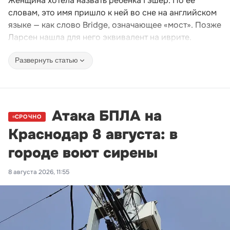
Женщина хотела назвать ребенка Гэшер. По ее
словам, это имя пришло к ней во сне на английском
языке — как слово Bridge, означающее «мост». Позже
Ларсен нашла для него эквивалент на иврите.
Развернуть статью
Атака БПЛА на
СРОЧНО
Краснодар 8 августа: в
городе воют сирены
8 августа 2026, 11:55