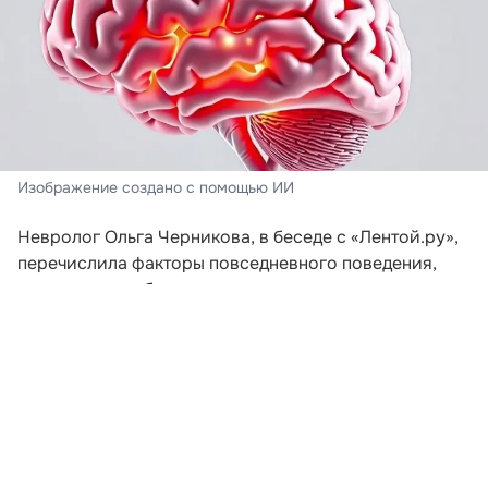
Изображение создано с помощью ИИ
Невролог Ольга Черникова, в беседе с «Лентой.ру»,
перечислила факторы повседневного поведения,
которые способны спровоцировать развитие
деменции. В числе таких привычек специалист
назвала недостаток сна и отсутствие регулярной
двигательной активности.
По словам врача, во время ночного отдыха мозг
избавляется от продуктов метаболизма, включая
белки, чье накопление ассоциировано с болезнью