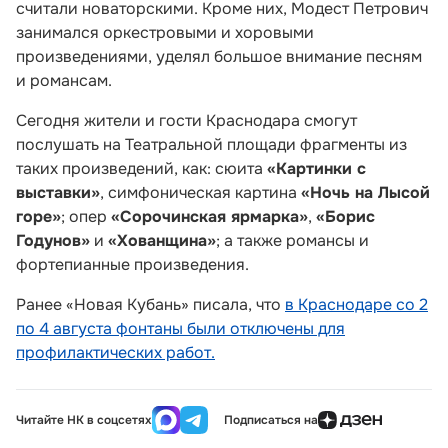
считали новаторскими. Кроме них, Модест Петрович
занимался оркестровыми и хоровыми
произведениями, уделял большое внимание песням
и романсам.
Сегодня жители и гости Краснодара смогут
послушать на Театральной площади фрагменты из
таких произведений, как: сюита
«Картинки с
выставки»
, симфоническая картина
«Ночь на Лысой
горе
»
; опер
«Сорочинская ярмарка»
,
«Борис
Годунов»
и
«Хованщина»
; а также романсы и
фортепианные произведения.
Ранее «Новая Кубань» писала, что
в Краснодаре со 2
по 4 августа фонтаны были отключены для
профилактических работ.
Читайте НК в соцсетях
Подписаться на