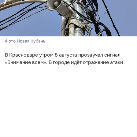
Фото Новая Кубань
В Краснодаре утром 8 августа прозвучал сигнал
«Внимание всем». В городе идёт отражение атаки
беспилотных летательных аппаратов, сообщили в
администрации краевой столицы. Жителей и гостей
Краснодара призвали сохранять спокойствие,
соблюдать меры безопасности и проследовать в
укрытия.
Мэр Краснодара Евгений Наумов обратился к
горожанам и предупредил об угрозе атаки БПЛА. По
его словам, при нахождении дома необходимо
оставаться внутри здания и укрыться в помещении