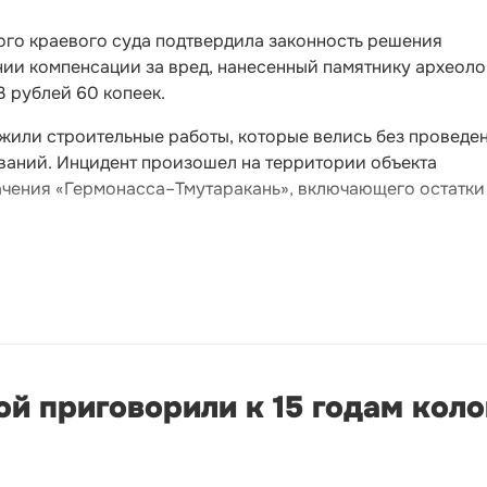
го краевого суда подтвердила законность решения
ии компенсации за вред, нанесенный памятнику археоло
3 рублей 60 копеек.
жили строительные работы, которые велись без проведе
ваний. Инцидент произошел на территории объекта
ачения «Гермонасса–Тмутаракань», включающего остатки
й приговорили к 15 годам кол