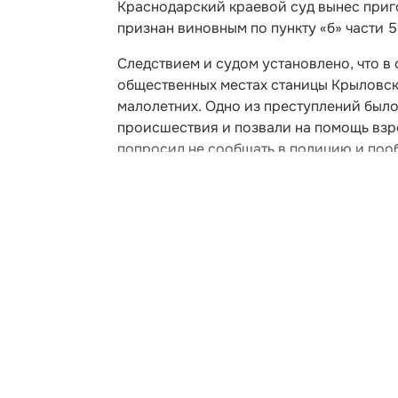
Краснодарский краевой суд вынес приг
признан виновным по пункту «б» части 5 
Следствием и судом установлено, что в
общественных местах станицы Крыловск
малолетних. Одно из преступлений был
происшествия и позвали на помощь взро
попросил не сообщать в полицию и пооб
уговоры, женщины все же связались с 
Развернуть статью
Условия использования м
Выдано Федераль