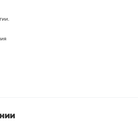
гии.
ния
онии