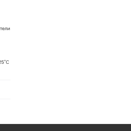
атели
25°С