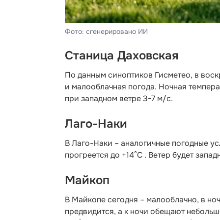
Фото: сгенерировано ИИ
Станица Даховская
По данным синоптиков Гисметео,
в воск
и малооблачная погода. Ночная температ
при западном ветре 3-7 м/с.
Лаго-Наки
В Лаго-Наки – аналогичные погодные усл
прогреется до +14°С . Ветер будет запад
Майкоп
В Майкопе сегодня – малооблачно, в ноч
предвидится, а к ночи обещают небольш