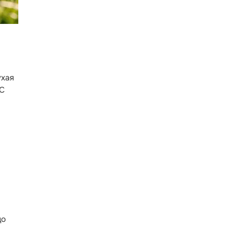
ухая
°С
до