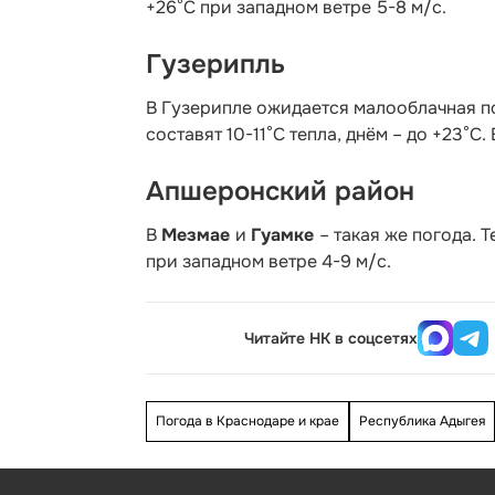
+26°С при западном ветре 5-8 м/с.
Гузерипль
В Гузерипле ожидается малооблачная п
составят 10-11°С тепла, днём – до +23°С
Апшеронский район
В
Мезмае
и
Гуамке
– такая же погода. 
при западном ветре 4-9 м/с.
Читайте НК в соцсетях
Погода в Краснодаре и крае
Республика Адыгея