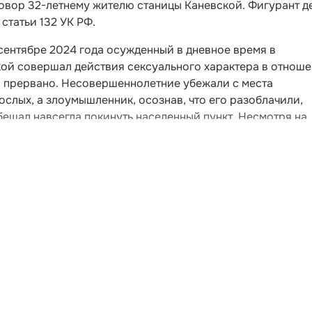
овор 32-летнему жителю станицы Каневской. Фигурант д
статьи 132 УК РФ.
 сентябре 2024 года осужденный в дневное время в
ой совершал действия сексуального характера в отнош
о прервано. Несовершеннолетние убежали с места
слых, а злоумышленник, осознав, что его разоблачили,
ещал навсегда покинуть населенный пункт. Несмотря на
правоохранителями.
Читайте НК в соцсетях:
атериалов
Реклама
Контактная информация
Письмо в редакцию
Пол
ной службой по надзору в сфере связи, информационных техно