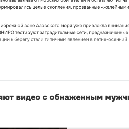
ьно вылавливают морских обитателей и оставляют их на
сформировались целые скопления, прозванные «желейным
рибрежной зоне Азовского моря уже привлекла внимани
НИРО тестируют заградительные сети, предназначенные
ции к берегу стали типичным явлением в летне-осенний
яют видео с обнаженным мужч