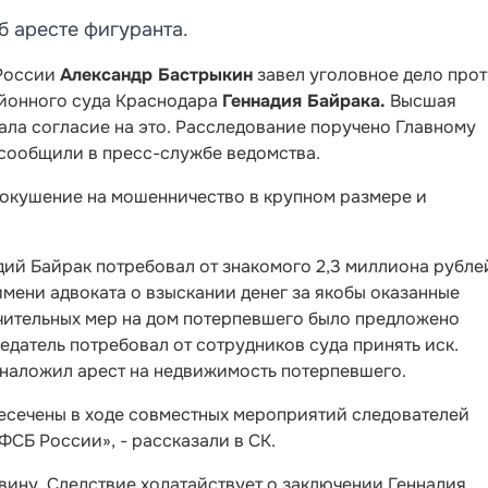
б аресте фигуранта.
 России
Александр Бастрыкин
завел уголовное дело про
айонного суда Краснодара
Геннадия Байрака.
Высшая
ала согласие на это. Расследование поручено Главному
сообщили в пресс-службе ведомства.
кушение на мошенничество в крупном размере и
адий Байрак потребовал от знакомого 2,3 миллиона рубле
имени адвоката о взыскании денег за якобы оказанные
ечительных мер на дом потерпевшего было предложено
едатель потребовал от сотрудников суда принять иск.
 наложил арест на недвижимость потерпевшего.
есечены в ходе совместных мероприятий следователей
ФСБ России», - рассказали в СК.
 вину. Следствие ходатайствует о заключении Геннадия