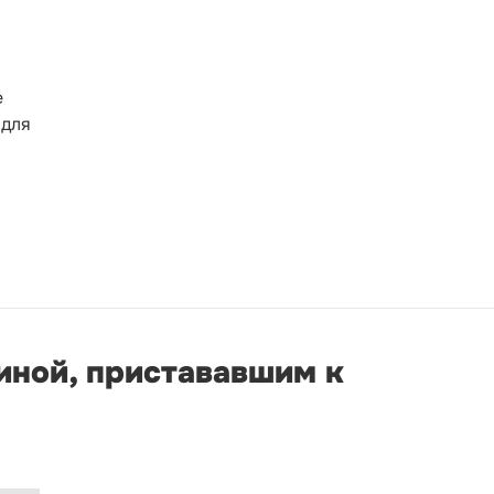
и
е
 для
иной, пристававшим к