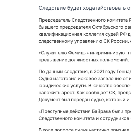
Следствие будет ходатайствовать о
Председатель Следственного комитета
бывшего председателя Октябрьского р
квалификационная коллегия судей РФ д
следственному управлению СК России, 
«Служителю Фемиды» инкриминируют по
превышение должностных полномочий.
По данным следствия, в 2021 году Генн
Судья изготовил исковое заявление от 
юридические услуги. В качестве обесп
наложить арест. Как сообщает СК, предс
Документ был передан судье, который и
«Преступные действия Байрака были пр
Следственного комитета и сотрудников 
В ходе допроса судья частично признал