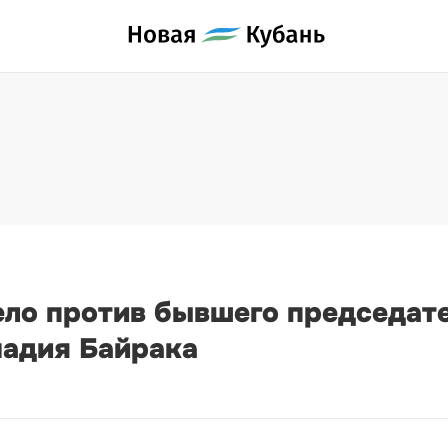
дело против бывшего председат
надия Байрака