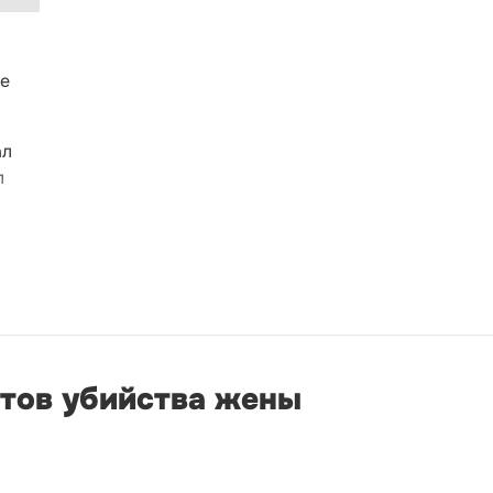
ре
ал
л
тов убийства жены