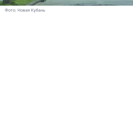
Фото: Новая Кубань
Краснодар
Сегодня – воскресенье, 8 августа. В Краснодаре
ожидается облачная погода с прояснениями,
пройдёт кратковременный дождь, гроза. Ветер при
этом южный 4-9 м/с. Ночь пройдёт с температурой
воздуха +21…+23°С, к полудню на термометрах - до
30-32°С тепла,
подтвердили в Краснодарском
центре по гидрометеорологии и мониторингу
окружающей среды.
Краснодарский край
В регионе – также облачно с прояснениями. Местами
прогнозируется кратковременный дождь, гроза, в
отдельных районах – сильные, в том числе – ливень с
грозой, градом и сильным ветром до 20-22 м/с.