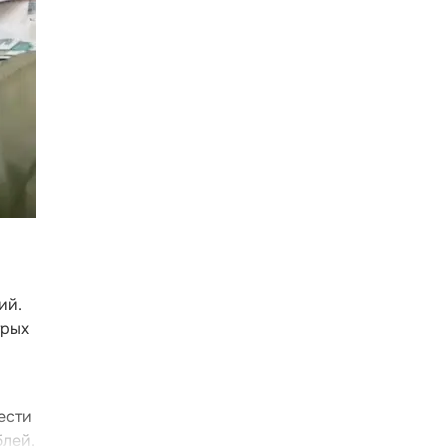
ий.
трых
ести
блей.