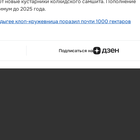
ают новые кустарники колхидского самшита. Пополнение
имум до 2025 года.
Адыгее клоп-кружевница поразил почти 1000 гектаров
Подписаться на