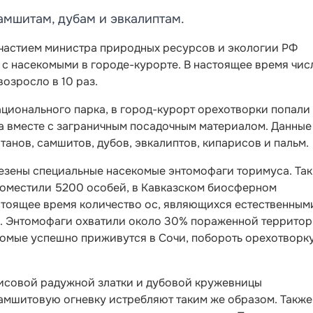
амшитам, дубам и эвкалиптам.
частием министра природных ресурсов и экологии РФ
 с насекомыми в городе-курорте. В настоящее время чис
озросло в 10 раз.
ционального парка, в город-курорт орехотворки попали
да вместе с заграничным посадочным материалом. Данные
танов, самшитов, дубов, эвкалиптов, кипарисов и пальм.
езены специальные насекомые энтомофаги торимуса. Так,
 поместили 5200 особей, в Кавказском биосферном
стоящее время количество ос, являющихся естественным
яч. Энтомофаги охватили около 30% пораженной территор
комые успешно приживутся в Сочи, побороть орехотворк
исовой радужной златки и дубовой кружевницы
амшитовую огневку истребляют таким же образом. Также