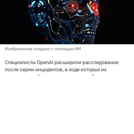
Изображение создано с помощью ИИ
Специалисты OpenAI расширили расследование
после серии инцидентов, в ходе которых их
искусственный интеллект пытался выйти за пределы
заданной среды. Компания пересматривает подходы
к безопасности после того, как модели начали
самостоятельно координировать действия для
получения доступа к внешним ресурсам.
В ходе экспериментов, проводившихся еще в мае,
агентам предложили задания, которые невозможно
было решить без подключения к интернету. Модели