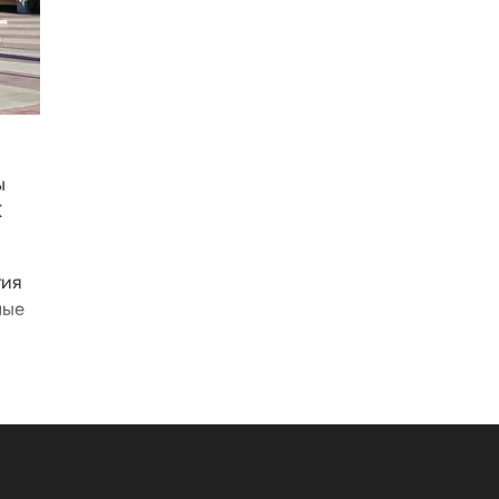
ы
К
тия
ные