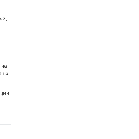
ей,
 на
в на
ации