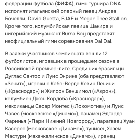
федерации футбола (ФИФА), гимн турнира DNA
исполнят итальянский оперный певец Андреа
Бочелли, David Guetta, EJAE и Megan Thee Stallion.
Кроме того, колумбийская певица Шакира и
нигерийский музыкант Burna Boy представят
неофициальный гимн соревнования Dai Dai.
В заявки участников чемпионата вошли 12
футболистов, игравших в прошедшем сезоне в
Российской премьер-лиге. Среди них бразильцы
Дуглас Сантос и Луис Энрике (оба представляют
«Зенит»), игроки с Кабо-Верде Кевин Ленини
(«Краснодар») и Жилсон Беншимол («Акрон»),
колумбиец Джон Кордоба («Краснодар»),
мексиканцы Сесар Монтес («Локомотив») и Луис
Чавес (московское «Динамо»), панамец Эдгардо
Фаринья («Пари Нижний Новгород»), парагваец Хуан
Касерес (московское «Динамо»), тунисец Хазем
Мастури (махачкалинское «Динамо»), иранец