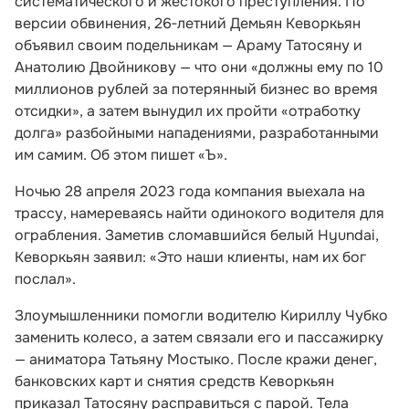
систематического и жестокого преступления. По
версии обвинения, 26‑летний Демьян Кеворкьян
объявил своим подельникам — Араму Татосяну и
Анатолию Двойникову — что они «должны ему по 10
миллионов рублей за потерянный бизнес во время
отсидки», а затем вынудил их пройти «отработку
долга» разбойными нападениями, разработанными
им самим. Об этом пишет «Ъ».
Ночью 28 апреля 2023 года компания выехала на
трассу, намереваясь найти одинокого водителя для
ограбления. Заметив сломавшийся белый Hyundai,
Кеворкьян заявил: «Это наши клиенты, нам их бог
послал».
Злоумышленники помогли водителю Кириллу Чубко
заменить колесо, а затем связали его и пассажирку
— аниматора Татьяну Мостыко. После кражи денег,
банковских карт и снятия средств Кеворкьян
приказал Татосяну расправиться с парой. Тела