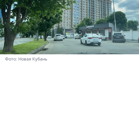
Фото: Новая Кубань
Краснодар
Сегодня – воскресенье, 8 августа. В Краснодаре
ожидается облачная погода с прояснениями,
пройдёт кратковременный дождь, гроза. Ветер при
этом южный 4-9 м/с. Ночь пройдёт с температурой
воздуха +21…+23°С, к полудню на термометрах - до
30-32°С тепла,
подтвердили в Краснодарском
центре по гидрометеорологии и мониторингу
окружающей среды.