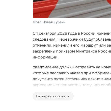
Фото Новая Кубань
С 1 сентября 2026 года в России изме
следования. Перевозчики будут обязан
отменили, изменили его маршрут или з
закреплены приказом Минтранса Росси
информации.
Уведомление должны отправить на номе
которые пассажир указал при оформлени
документа путешественнику важно вним
адресе может привести к тому, что сооб
Развернуть статью