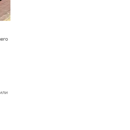
него
 или