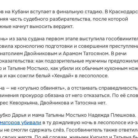
в на Кубани вступает в финальную стадию. В Краснодар
няя часть судебного разбирательства, после которой
жные начнут выносить вердикт.
нь» из зала судана первом этапе выступила гособвините
овила хронологию подготовки и совершения преступлен
Анатолием Двойниковым и Арамом Татосяном. В речи
оказательства: как подозрительные мужчины предложили
 и Татьяне Мостыко, как убили их обычным кухонным но
ла и как сожгли белый «Хендай» в лесополосе.
ча — не «огульно обвинять», а отстаивать справедливость,
инения прокурор обязана от него отказаться. По её сло
рес Кеворкьяна, Двойникова и Татосяна нет.
Чубко Дарья и мама Татьяны Мостыко Надежда Плешкова.
маторов убивали
в ту дождливую ночь в лесополосе из‑з
ы не смогли сдержать слёз. Гособвинитель также ответил
 своих жертв. По её словам, живыми Кирилл и Татьяна б