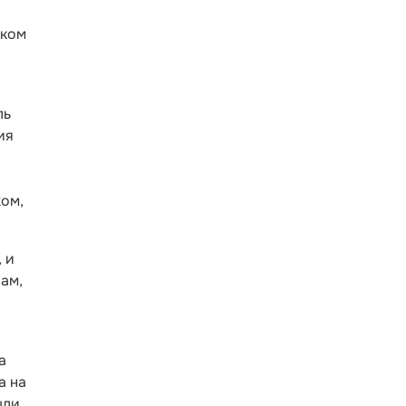
ском
ль
ия
жом,
 и
вам,
а
а на
ыли