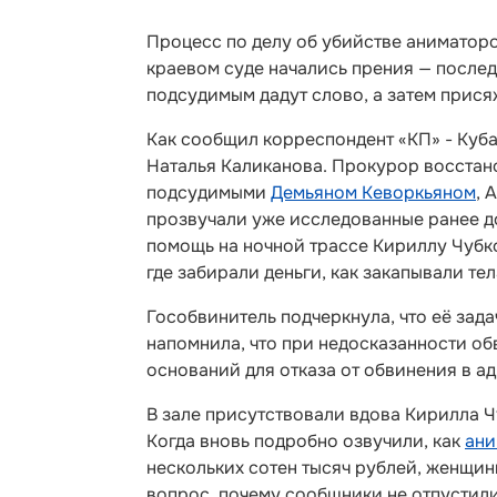
Процесс по делу об убийстве аниматоро
краевом суде начались прения — послед
подсудимым дадут слово, а затем прися
Как сообщил корреспондент «КП» - Куба
Наталья Каликанова. Прокурор восстан
подсудимыми
Демьяном Кеворкьяном
, 
прозвучали уже исследованные ранее д
помощь на ночной трассе Кириллу Чубко
где забирали деньги, как закапывали те
Гособвинитель подчеркнула, что её зада
напомнила, что при недосказанности обв
оснований для отказа от обвинения в ад
В зале присутствовали вдова Кирилла 
Когда вновь подробно озвучили, как
ани
нескольких сотен тысяч рублей, женщин
вопрос, почему сообщники не отпустили