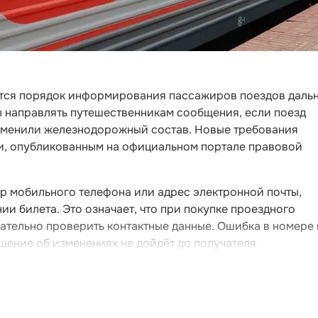
нится порядок информирования пассажиров поездов даль
ы направлять путешественникам сообщения, если поезд
аменили железнодорожный состав. Новые требования
и, опубликованным на официальном портале правовой
р мобильного телефона или адрес электронной почты,
и билета. Это означает, что при покупке проездного
ательно проверить контактные данные. Ошибка в номере
щение об изменениях не дойдёт до получателя.