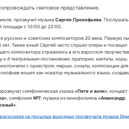
сопровождать световое представление.
5 июля, прозвучит музыка
Сергея Прокофьева
. Послушать
 площади с 10:00 до 23:00.
я русских и советских композиторов 20 века. Первую пь
5 лет. Также юный Сергей часто слушал оперы и посещал
щего композитора отразились в его взрослом творчестве
ку к 4 театральным постановкам, оратории, кантаты, хоры,
виолончели с оркестром, марши, сонаты, композиции для
рокофьев вошел как новатор музыкального языка, создав
прозвучат симфоническая сказка
«Петя и волк»
, концерт
ка»
, симфония
№7
, музыка из кинофильмов
«Александр
озный»
.
Краснодаре на прошлых выходных прозвучала музыка Дм