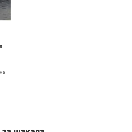
е
 на
 за шакала