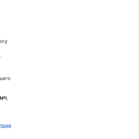
есу
.
шего
№1
,
итрия