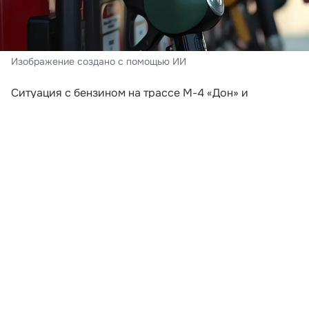
Изображение создано с помощью ИИ
Ситуация с бензином на трассе М-4 «Дон» и
курортах Краснодарского края в августе заметно
отличается от обстановки, которая складывалась в
июле. Массовая паника среди автомобилистов
прошла. Водители уже не сообщают о сотнях машин
у каждой работающей АЗС, а на многих заправках
топливо можно найти без многочасового ожидания.
Однако назвать рынок полностью стабильным пока
нельзя.
В июле автотуристы рассказывали о пустых
колонках, закрывавшихся через несколько часов
после открытия станциях и длинных очередях. В
Анапе в начале месяца у некоторых АЗС