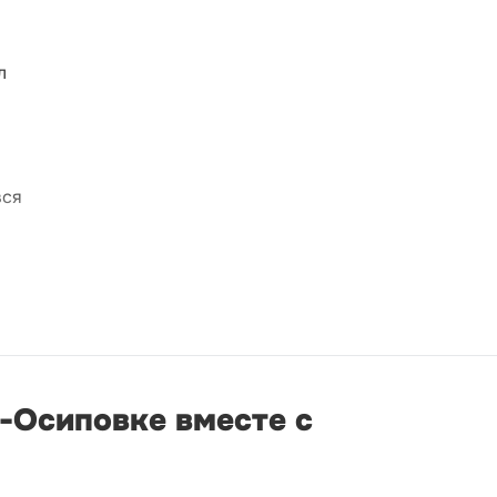
л
вся
о-Осиповке вместе с