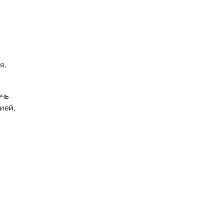
я.
ечь
ией,