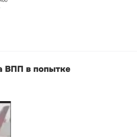
ибо
е
а ВПП в попытке