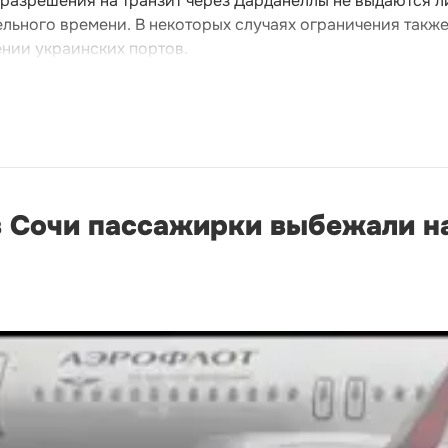
я разрешения на транзит через Дарданеллы не выдаются л
льного времени. В некоторых случаях ограничения такж
ении украинских портов.
в Сочи пассажирки выбежали н