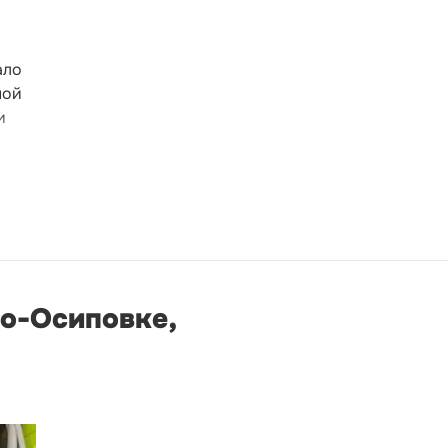
ало
ной
и
по-Осиповке,