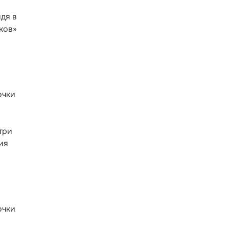
дя в
ков»
очки
й
три
ия
очки