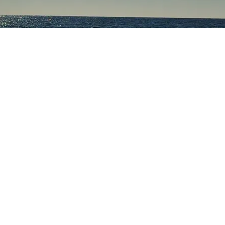
ого края снова началось с тревожных сигналов. Угрозу а
енджике, Новороссийске, Сочи и федеральной территори