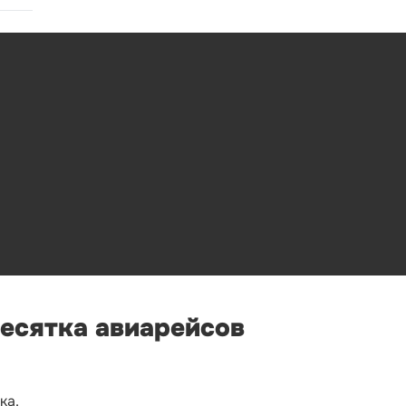
десятка авиарейсов
ка.