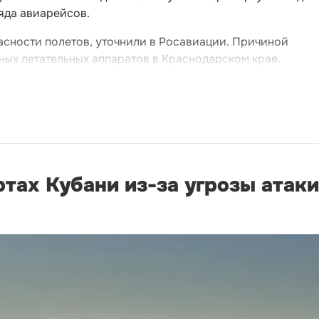
яда авиарейсов.
асности полетов, уточнили в Росавиации. Причиной
ных летательных аппаратов в Краснодарском крае.
тах Кубани из-за угрозы атаки