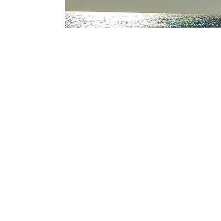
Фото Новая Кубань
Утро 6 августа на курортах Краснодарск
беспилотников объявляли в Анапе, Гел