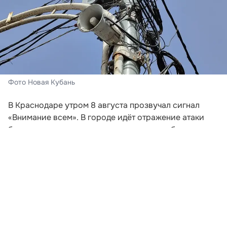
Фото Новая Кубань
В Краснодаре утром 8 августа прозвучал сигнал
«Внимание всем». В городе идёт отражение атаки
беспилотных летательных аппаратов, сообщили в
администрации краевой столицы. Жителей и гостей
Краснодара призвали сохранять спокойствие,
соблюдать меры безопасности и проследовать в
укрытия.
Мэр Краснодара Евгений Наумов обратился к
горожанам и предупредил об угрозе атаки БПЛА. По
его словам, при нахождении дома необходимо