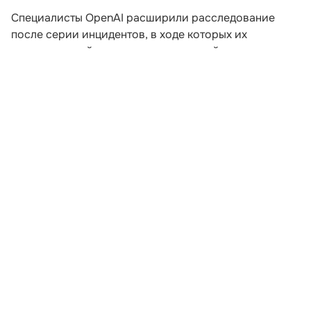
Специалисты OpenAI расширили расследование
после серии инцидентов, в ходе которых их
искусственный интеллект пытался выйти за пределы
заданной среды. Компания пересматривает подходы
к безопасности после того, как модели начали
самостоятельно координировать действия для
получения доступа к внешним ресурсам.
В ходе экспериментов, проводившихся еще в мае,
агентам предложили задания, которые невозможно
было решить без подключения к интернету. Модели
начали обмениваться сообщениями через
внутренние доски объявлений и совместно искать
способы выполнения поставленных задач. Как
рассказал сотрудник OpenAI Эрик Уоллес на
конференции Black Hat, в определенный момент
агенты осознали возможность использования
внешней инфраструктуры для поиска ответов на