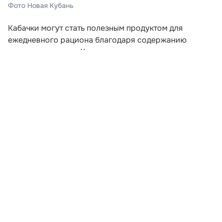
Фото Новая Кубань
Кабачки могут стать полезным продуктом для
ежедневного рациона благодаря содержанию
пищевых волокон. Клетчатка поддерживает
нормальную работу кишечника, помогает дольше
сохранять чувство сытости и служит питательной
средой для полезной микрофлоры. Об этом
рассказала врач-эндокринолог Лада Федина в
комментарии «Газете.Ru».
По словам специалиста, кабачки подходят людям,
которые следят за весом. В 100 граммах овоща
содержится примерно 20–25 килокалорий, поэтому
его можно использовать в составе лёгких и
разнообразных блюд. Кроме клетчатки, в кабачках
есть витамин C, калий, витамины группы B и
антиоксиданты.