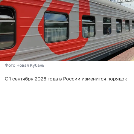
Фото Новая Кубань
С 1 сентября 2026 года в России изменится порядок
информирования пассажиров поездов дальнего
следования. Перевозчики будут обязаны направлять
путешественникам сообщения, если поезд отменили,
изменили его маршрут или заменили
железнодорожный состав. Новые требования
закреплены приказом Минтранса России,
опубликованным на официальном портале правовой