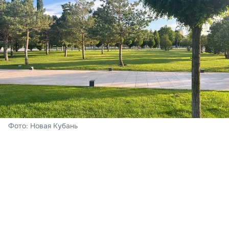
Фото: Новая Кубань
Краснодар
На календаре – четверг, 6 августа. В краевом центре
сегодня – переменная облачность и без осадков.
Ночью за окном – 19-21°С тепла, днём солнце
прогреет воздух до +33…+35°С при восточном ветре
6-11 м/с, порывами до 15-17 м/с. Информация
предоставлена
Краснодарским центром по