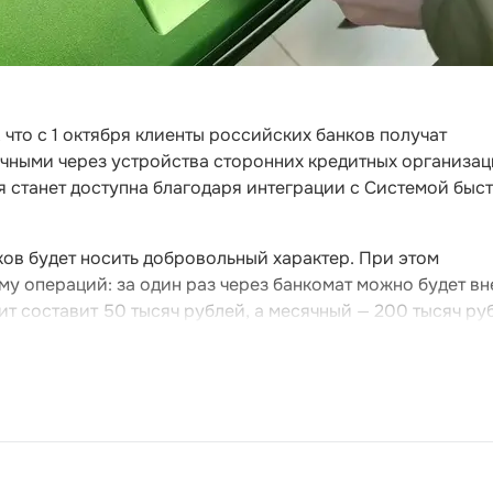
что с 1 октября клиенты российских банков получат
ичными через устройства сторонних кредитных организац
ия станет доступна благодаря интеграции с Системой быс
ов будет носить добровольный характер. При этом
му операций: за один раз через банкомат можно будет вн
ит составит 50 тысяч рублей, а месячный — 200 тысяч ру