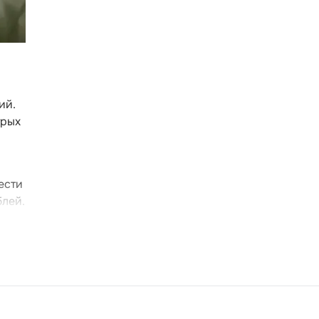
ий.
трых
ести
блей.