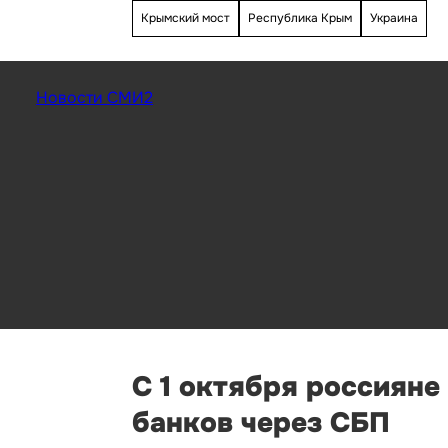
Крымский мост
Республика Крым
Украина
Новости СМИ2
С 1 октября россияне
банков через СБП