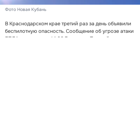
Фото Новая Кубань
В Краснодарском крае третий раз за день объявили
беспилотную опасность. Сообщение об угрозе атаки
БПЛА поступило в 14:03 7 августа. Под действие
режима попали сразу 20 муниципальных
образования региона, сообщили в ГУ МЧС России
по Краснодарскому краю.
Угроза объявлена в Приморско-Ахтарском и
Туапсинском округах, муниципальном округе
Горячий Ключ, Краснодаре, Анапе, Новороссийске и
Геленджике. Также беспилотная опасность действует
в Темрюкском, Крымском, Абинском, Северском,
Славянском, Калининском, Брюховецком,
Выселковском, Динском, Усть-Лабинском,
Красноармейском, Кореновском и Тимашевском
районах.