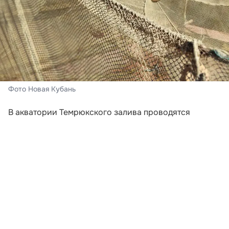
Фото Новая Кубань
В акватории Темрюкского залива проводятся
испытания специальных заградительных
конструкций, предназначенных для защиты пляжных
зон и участков промыслового лова в Азовском море
от скоплений медуз. Резкий рост численности этих
беспозвоночных связывают с увеличением
солености воды. Показатель уже достиг 15
промилле, в то время как в Черном море он
составляет 18–19 промилле.