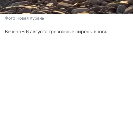
Фото Новая Кубань
Вечером 6 августа тревожные сирены вновь
включили в Новороссийске и Геленджике. Сигналы
прозвучали после того, как региональное
управление МЧС объявило беспилотную опасность в
нескольких муниципалитетах Краснодарского края.
В Геленджике сирена сработала в 18:41, а в
Новороссийске — в 18:48. Одновременно угроза
атаки беспилотников действовала в Анапе, Сочи,
Горячем Ключе, Туапсинском округе, а также в
Абинском, Темрюкском, Крымском и Северском
районах.
Развернуть статью