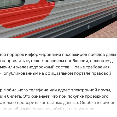
нится порядок информирования пассажиров поездов даль
ы направлять путешественникам сообщения, если поезд
аменили железнодорожный состав. Новые требования
и, опубликованным на официальном портале правовой
р мобильного телефона или адрес электронной почты,
и билета. Это означает, что при покупке проездного
ательно проверить контактные данные. Ошибка в номере
щение об изменениях не дойдёт до получателя.