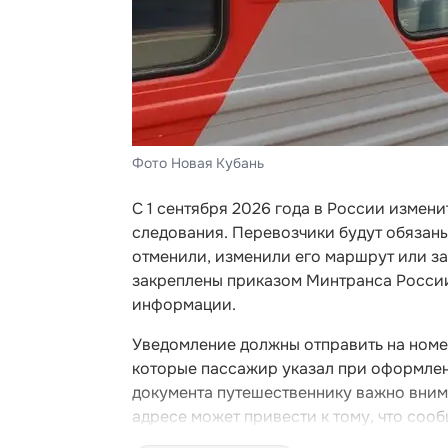
Фото Новая Кубань
С 1 сентября 2026 года в России изме
следования. Перевозчики будут обязан
отменили, изменили его маршрут или з
закреплены приказом Минтранса Росси
информации.
Уведомление должны отправить на номе
которые пассажир указал при оформлени
документа путешественнику важно вним
адресе может привести к тому, что сооб