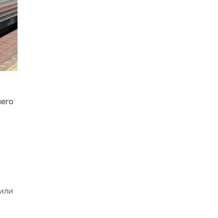
него
 или