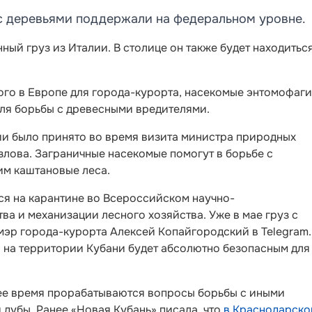
с деревьями поддержали на федеральном уровне.
нный груз из Италии. В столице он также будет находитьс
ого в Европе для города-курорта, насекомые энтомофаги
ля борьбы с древесными вредителями.
ии было принято во время визита министра природных
лова. Заграничные насекомые помогут в борьбе с
м каштановые леса.
ся на карантине во Всероссийском научно-
ва и механизации лесного хозяйства. Уже в мае груз с
мэр города-курорта Алексей Копайгородский в Telegram.
в на территории Кубани будет абсолютно безопасным для
щее время прорабатываются вопросы борьбы с иными
дубы. Ранее «Новая Кубань» писала, что
в Краснодарско