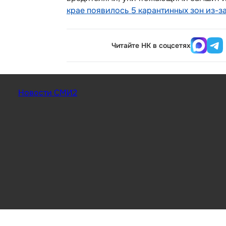
крае появилось 5 карантинных зон из-з
Читайте НК в соцсетях
Новости СМИ2