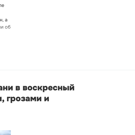
ле
, а
ли об
ани в воскресный
, грозами и