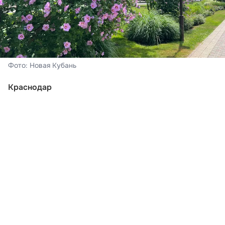
Фото: Новая Кубань
Краснодар
На календаре – суббота, 7 августа. В Краснодаре –
переменная облачность, во второй половине дня и
вечером пройдёт кратковременный дождь, гроза.
Ветер при этом переменных направлений 4-9 м/с,
при грозе порывами до 9-14 м/с. Ночью за окном –
21-23°С тепла, дневные показатели составят +33…
+35°С, о чем
сообщили в Краснодарском центре по
гидрометеорологии и мониторингу окружающей
среды.
Краснодарский край