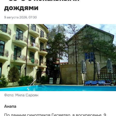
дождями
9 августа 2026, 07:30
Фото: Мила Сароян
Анапа
По данным синоптиков Гисметео,
в воскресенье, 9