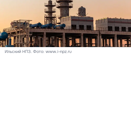
Ильский НПЗ. Фото: www.i-npz.ru
На месте происшествия возник пожар.
В Краснодарском крае из-за падений обломков
беспилотников утром 8 августа произошло
возгорание на Ильском нефтеперерабатывающем
заводе в Северском районе. В результате ЧП
пострадали люди. Изначально краевой оперативный
штаб сообщал о 5 пострадавших, однако позднее
информация была обновлена — на данный момент
различные травмы получили 6 человек.