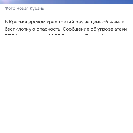
Фото Новая Кубань
В Краснодарском крае третий раз за день объявили
беспилотную опасность. Сообщение об угрозе атаки
БПЛА поступило в 14:03 7 августа. Под действие
режима попали сразу 20 муниципальных
образования региона, сообщили в ГУ МЧС России
по Краснодарскому краю.
Угроза объявлена в Приморско-Ахтарском и
Туапсинском округах, муниципальном округе
Горячий Ключ, Краснодаре, Анапе, Новороссийске и
Геленджике. Также беспилотная опасность действует
в Темрюкском, Крымском, Абинском, Северском,
Славянском, Калининском, Брюховецком,
Выселковском, Динском, Усть-Лабинском,
Красноармейском, Кореновском и Тимашевском
районах.