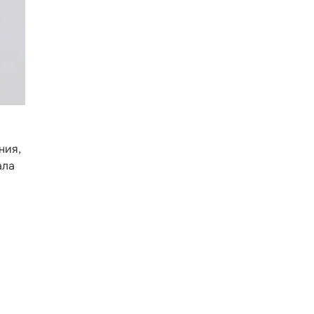
ния,
ала