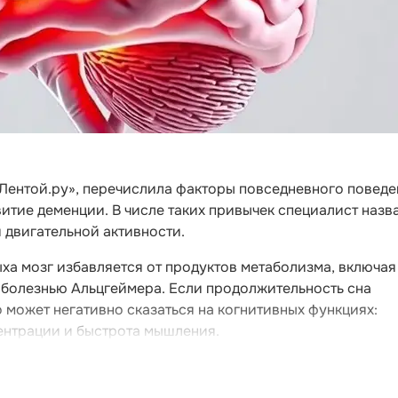
«Лентой.ру», перечислила факторы повседневного поведе
тие деменции. В числе таких привычек специалист назв
й двигательной активности.
ыха мозг избавляется от продуктов метаболизма, включая
 болезнью Альцгеймера. Если продолжительность сна
о может негативно сказаться на когнитивных функциях:
ентрации и быстрота мышления.