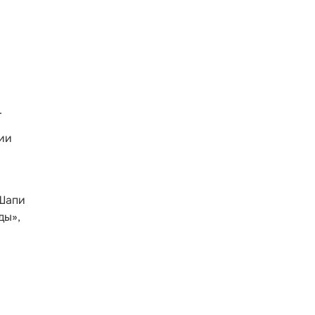
.
мии
-Шапи
ды»,