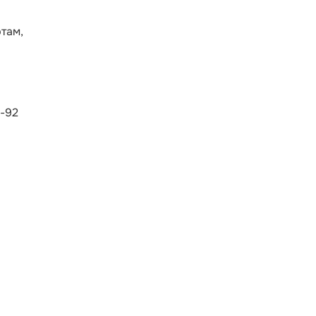
там,
И-92