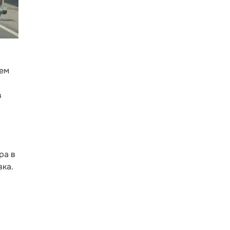
нем
в
ра в
ка.