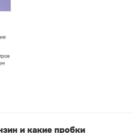
ние
тров
ом
ензин и какие пробки