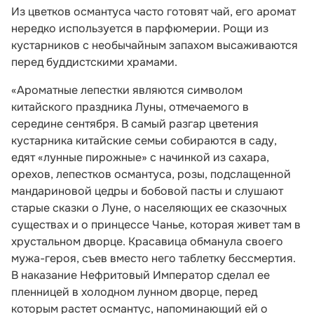
Из цветков османтуса часто готовят чай, его аромат
нередко используется в парфюмерии. Рощи из
кустарников с необычайным запахом высаживаются
перед буддистскими храмами.
«Ароматные лепестки являются символом
китайского праздника Луны, отмечаемого в
середине сентября. В самый разгар цветения
кустарника китайские семьи собираются в саду,
едят «лунные пирожные» с начинкой из сахара,
орехов, лепестков османтуса, розы, подслащенной
мандариновой цедры и бобовой пасты и слушают
старые сказки о Луне, о населяющих ее сказочных
существах и о принцессе Чанье, которая живет там в
хрустальном дворце. Красавица обманула своего
мужа-героя, съев вместо него таблетку бессмертия.
В наказание Нефритовый Император сделал ее
пленницей в холодном лунном дворце, перед
которым растет османтус, напоминающий ей о