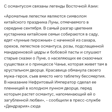
С османтусом связаны легенды Восточной Азии:
«Ароматные лепестки являются символом
китайского праздника Луны, отмечаемого в
середине сентября. В самый разгар цветения
кустарника китайские семьи собираются в саду,
едят «лунные пирожные» с начинкой из сахара,
орехов, лепестков османтуса, розы, подслащенной
мандариновой цедры и бобовой пасты и слушают
старые сказки о Луне, о населяющих ее сказочных
существах и о принцессе Чанье, которая живет там в
хрустальном дворце. Красавица обманула своего
мужа-героя, съев вместо него таблетку бессмертия.
В наказание Нефритовый Император сделал ее
пленницей в холодном лунном дворце, перед
которым растет османтус, напоминающий ей о
загубленной любви», - сообщили в пресс-службе
«Дендрария».сюда