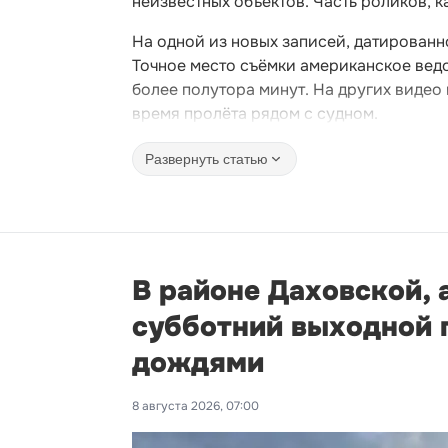
неизвестных объектов. Часть роликов, к
На одной из новых записей, датированн
Точное место съёмки американское вед
более полутора минут. На других видео 
время пролёта рядом с судном.
Развернуть статью
В районе Даховской, 
субботний выходной п
дождями
8 августа 2026, 07:00