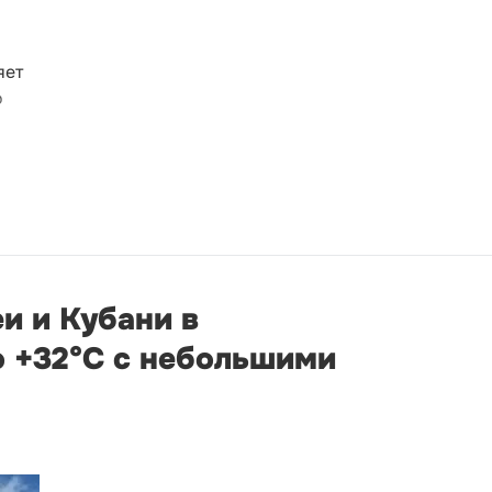
яет
о
и и Кубани в
о +32°С с небольшими