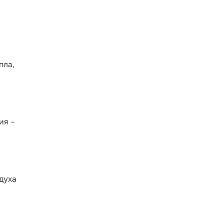
пла,
ия –
духа