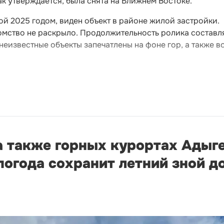
ак утверждается, была снята на Ближнем Востоке.
ой 2025 годом, виден объект в районе жилой застройки.
омство не раскрыло. Продолжительность ролика составл
неизвестные объекты запечатлены на фоне гор, а также в
а также горных курортах Адыге
огода сохранит летний зной д