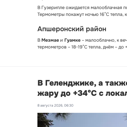
В Гузерипле ожидается малооблачная по
Термометры покажут ночью 16°С тепла, к
Апшеронский район
В
Мезмае
и
Гуамке
– малооблачно, к ве
термометров – 18-19°С тепла, днём – до
В Геленджике, а такж
жару до +34°С с лок
8 августа 2026, 06:30