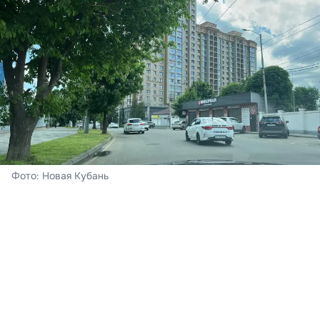
Фото: Новая Кубань
Краснодар
Сегодня – воскресенье, 8 августа. В Краснодаре
ожидается облачная погода с прояснениями,
пройдёт кратковременный дождь, гроза. Ветер при
этом южный 4-9 м/с. Ночь пройдёт с температурой
воздуха +21…+23°С, к полудню на термометрах - до
30-32°С тепла,
подтвердили в Краснодарском