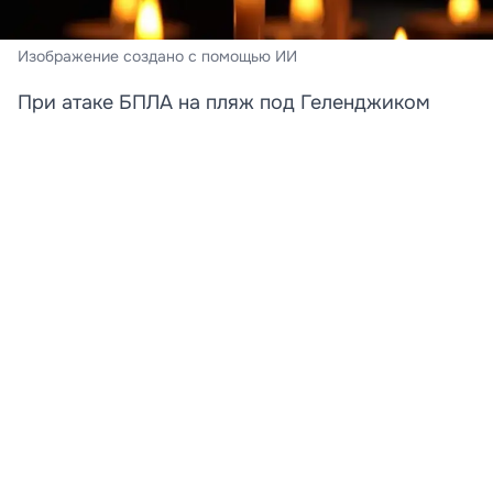
Изображение создано с помощью ИИ
При атаке БПЛА на пляж под Геленджиком
погибли преподавательница и её дочь
Стали известны новые подробности трагедии,
произошедшей на пляже в Архипо‑Осиповке под
Геленджиком. Среди погибших при атаке
беспилотника оказались преподаватель английского
языка Татьяна и её 12-летняя дочь Катя. Об этом
сообщает «КП»‑Кубань со ссылкой на родственницу
погибшей.
Семья приехала на курорт в полном составе. В
момент атаки на пляже находились Татьяна, её
старшая дочь, супруг и младший ребёнок. Мужчина и
семилетняя девочка в момент удара были в воде,