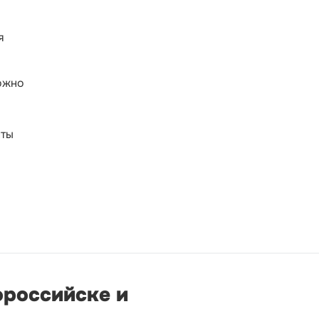
я
ожно
нты
ороссийске и