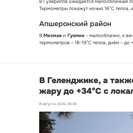
В Гузерипле ожидается малооблачная по
Термометры покажут ночью 16°С тепла, к
Апшеронский район
В
Мезмае
и
Гуамке
– малооблачно, к ве
термометров – 18-19°С тепла, днём – до
В Геленджике, а такж
жару до +34°С с лок
8 августа 2026, 06:30