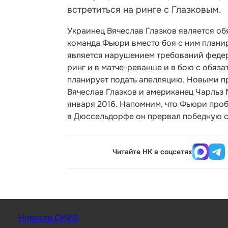
встретиться на ринге с Глазковым.
Украинец Вячеслав Глазков является об
команда Фьюри вместо боя с ним планир
является нарушением требований федера
ринг и в матче-реванше и в бою с обяз
планирует подать апелляцию. Новыми пр
Вячеслав Глазков и американец Чарльз 
января 2016. Напомним, что Фьюри проб
в Дюссельдорфе он прервал победную 
Читайте НК в соцсетях
Новости СМИ2