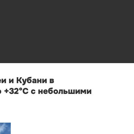
и и Кубани в
о +32°С с небольшими