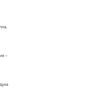
пла,
ия –
духа