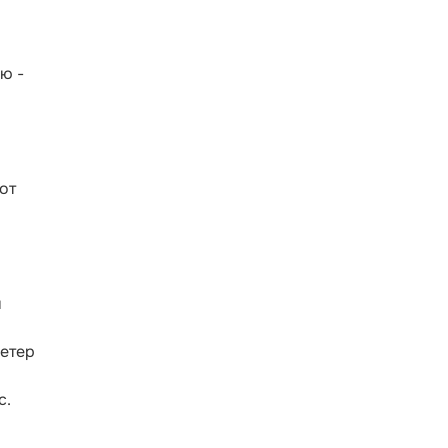
ю -
от
я
Ветер
с.