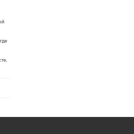
ой
где
те,