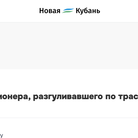
онера, разгуливавшего по трас
цу