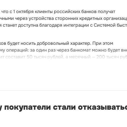
что с 1 октября клиенты российских банков получат
ичными через устройства сторонних кредитных организац
ия станет доступна благодаря интеграции с Системой быс
ов будет носить добровольный характер. При этом
му операций: за один раз через банкомат можно будет вн
ит составит 50 тысяч рублей, а месячный — 200 тысяч ру
 покупатели стали отказыватьс