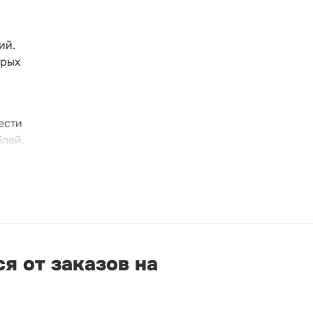
ий.
трых
ести
блей.
я от заказов на