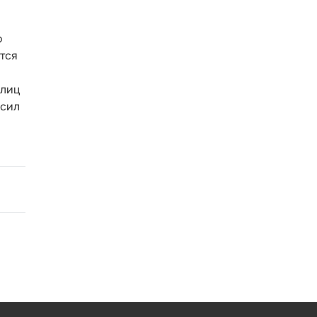
о
тся
 лиц
усил