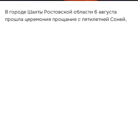
В городе Шахты Ростовской области 6 августа
прошла церемония прощания с пятилетней Соней,
погибшей после падения обломков беспилотника на
пляж в Архипо-Осиповке под Геленджиком. Девочка
приехала на отдых вместе с матерью и
родственниками.
На прощание с ребенком пришли около 50 человек
— родные и друзья семьи, а также жители поселка
Майского, где жила малышка. На церемонию люди
принесли цветы, мягкие игрушки, кукол и другие
детские вещи. Похороны состоялись на одном из
кладбищ Шахт, рядом с могилами родственников.
Развернуть статью
Читайте НК в соцсетях: