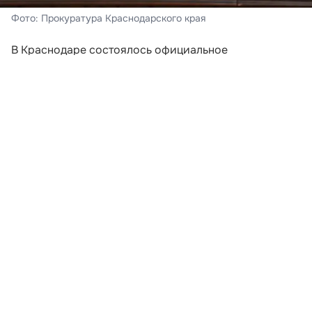
Фото: Прокуратура Краснодарского края
В Краснодаре состоялось официальное
представление нового руководителя краевой
прокуратуры. Заместитель Генерального прокурора
Российской Федерации Сергей Бажутов,
действовавший по поручению Александра Гуцана,
познакомил с Виктором Винецким коллектив
надзорного ведомства, а также представителей
региональных властей.
Виктор Винецкий
был назначен на должность Указом
Президента России от 27 июля 2026 года. На
церемонии присутствовали губернатор
Краснодарского края Вениамин Кондратьев, спикер
Законодательного Собрания Юрий Бурлачко,
главный федеральный инспектор Евгений Гулиев и
руководители судебных и правоохранительных
структур региона.