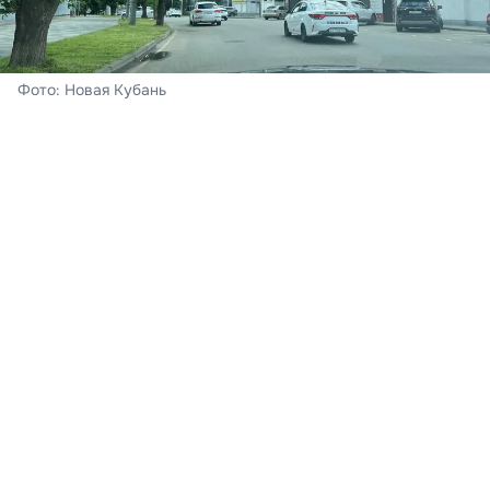
Фото: Новая Кубань
Краснодар
Сегодня – воскресенье, 8 августа. В Краснодаре
ожидается облачная погода с прояснениями,
пройдёт кратковременный дождь, гроза. Ветер при
этом южный 4-9 м/с. Ночь пройдёт с температурой
воздуха +21…+23°С, к полудню на термометрах - до
30-32°С тепла,
подтвердили в Краснодарском
центре по гидрометеорологии и мониторингу
окружающей среды.
Краснодарский край
В регионе – также облачно с прояснениями. Местами
прогнозируется кратковременный дождь, гроза, в